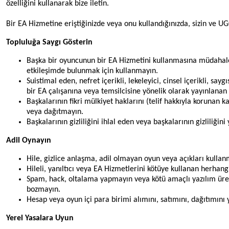
özelliğini kullanarak bize iletin.
Bir EA Hizmetine eriştiğinizde veya onu kullandığınızda, sizin ve UG
Topluluğa Saygı Gösterin
Başka bir oyuncunun bir EA Hizmetini kullanmasına müdahale
etkileşimde bulunmak için kullanmayın.
Suistimal eden, nefret içerikli, lekeleyici, cinsel içerikli, sa
bir EA çalışanına veya temsilcisine yönelik olarak yayınlanan t
Başkalarının fikri mülkiyet haklarını (telif hakkıyla korunan 
veya dağıtmayın.
Başkalarının gizliliğini ihlal eden veya başkalarının gizliliğin
Adil Oynayın
Hile, gizlice anlaşma, adil olmayan oyun veya açıkları kull
Hileli, yanıltıcı veya EA Hizmetlerini kötüye kullanan herhang
Spam, hack, oltalama yapmayın veya kötü amaçlı yazılım üret
bozmayın.
Hesap veya oyun içi para birimi alımını, satımını, dağıtımını
Yerel Yasalara Uyun