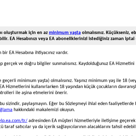
ı oluşturmak için en az
minimum yaşta
olmalısınız. Küçükseniz, e
lir. EA Hesabınızı veya EA aboneliklerinizi istediğiniz zaman iptal e
bir EA Hesabına ihtiyacınız vardır.
lup gerçek ve doğru bilgiler sunmalısınız. Kaydolduğunuz EA Hizmetini
 geçerli minimum yaşta) olmalısınız. Yaşınız minimum yaş ile 18 (veya
z. EA Hizmetlerini kullanırlarken 18 yaşından küçük çocukların davranı
trolleri ile aşina etmelerini önerir.
u sizindir, paylaşmayın. Eğer bu Sözleşmeyi ihlal eden faaliyetlerde b
sağlama
hakkındaki makalemizi okuyun.
elp.ea.com/tr/
adresinden EA müşteri hizmetleriyle iletişime geçerek ipt
araf satıcılar ya da içerik sağlayıcılarının alacaklarını tahsil edebili