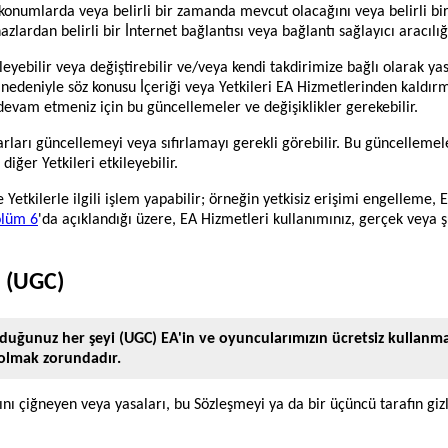
onumlarda veya belirli bir zamanda mevcut olacağını veya belirli bir E
ardan belirli bir İnternet bağlantısı veya bağlantı sağlayıcı aracılı
eyebilir veya değiştirebilir ve/veya kendi takdirimize bağlı olarak ya
ı nedeniyle söz konusu İçeriği veya Yetkileri EA Hizmetlerinden kaldır
 devam etmeniz için bu güncellemeler ve değişiklikler gerekebilir.
ları güncellemeyi veya sıfırlamayı gerekli görebilir. Bu güncellemel
iğer Yetkileri etkileyebilir.
Yetkilerle ilgili işlem yapabilir; örneğin yetkisiz erişimi engelleme,
lüm 6
'da açıklandığı üzere, EA Hizmetleri kullanımınız, gerçek veya ş
z (UGC)
unuz her şeyi (UGC) EA'in ve oyuncularımızın ücretsiz kullanmasına 
k olmak zorundadır.
nı çiğneyen veya yasaları, bu Sözleşmeyi ya da bir üçüncü tarafın gizli