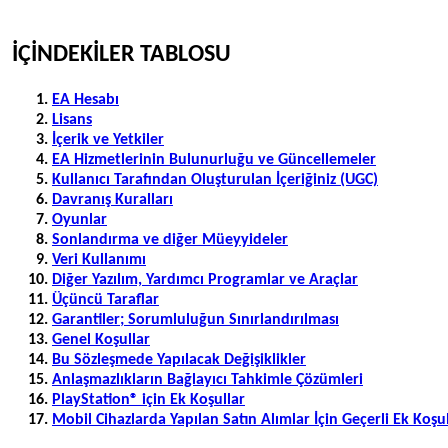
İÇİNDEKİLER TABLOSU
EA Hesabı
Lisans
İçerik ve Yetkiler
EA Hizmetlerinin Bulunurluğu ve Güncellemeler
Kullanıcı Tarafından Oluşturulan İçeriğiniz (UGC)
Davranış Kuralları
Oyunlar
Sonlandırma ve diğer Müeyyideler
Veri Kullanımı
Diğer Yazılım, Yardımcı Programlar ve Araçlar
Üçüncü Taraflar
Garantiler; Sorumluluğun Sınırlandırılması
Genel Koşullar
Bu Sözleşmede Yapılacak Değişiklikler
Anlaşmazlıkların Bağlayıcı Tahkimle Çözümleri
PlayStation® için Ek Koşullar
Mobil Cihazlarda Yapılan Satın Alımlar İçin Geçerli Ek Koşu