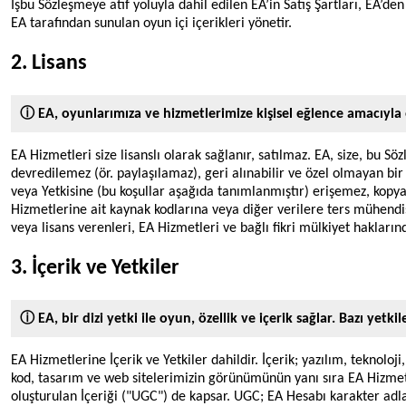
İşbu Sözleşmeye atıf yoluyla dahil edilen EA’in Satış Şartları, EA’den 
EA tarafından sunulan oyun içi içerikleri yönetir.
2. Lisans
ⓘ EA, oyunlarımıza ve hizmetlerimize kişisel eğlence amacıyla er
EA Hizmetleri size lisanslı olarak sağlanır, satılmaz. EA, size, bu S
devredilemez (ör. paylaşılamaz), geri alınabilir ve özel olmayan bir
veya Yetkisine (bu koşullar aşağıda tanımlanmıştır) erişemez, kopy
Hizmetlerine ait kaynak kodlarına veya diğer verilere ters mühend
veya lisans verenleri, EA Hizmetleri ve bağlı fikri mülkiyet hakların
3. İçerik ve Yetkiler
ⓘ EA, bir dizi yetki ile oyun, özellik ve içerik sağlar. Bazı yetk
EA Hizmetlerine İçerik ve Yetkiler dahildir. İçerik; yazılım, teknoloji
kod, tasarım ve web sitelerimizin görünümünün yanı sıra EA Hizmet
oluşturulan İçeriği ("UGC") de kapsar. UGC; EA Hesabı karakter adları