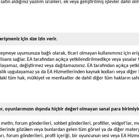
satın aldığınız yazılım ürünleri, ek veya geliştirilmiş işlevler dahil olm
işmeniz için size izin verir.
özleşmeye uyumunuza bağlı olarak, ticari olmayan kullanımınız için eriş
 lisans sağlar. EA tarafından açıkça yetkilendirilmedikçe veya yasalar
alayamaz, değiştirmez veya dağıtamazsınız. EA tarafından açıkça yetki
islik uygulayamaz ya da EA Hizmetlerinden kaynak kodları veya diğer
daki tüm hak, mülkiyet ve menfaatler de dahil diğer tüm hakların sahib
iler, oyunlarımızın dışında hiçbir değeri olmayan sanal para birimiyle
, metin, forum gönderileri, sohbet gönderileri, profiller, widget'lar, me
lerinde gözüken veya bunlardan gelen tüm görsel ya da diğer materya
, forum gönderileri, profil içeriği, bir oyuncunun sesi veya EA Hizmetl