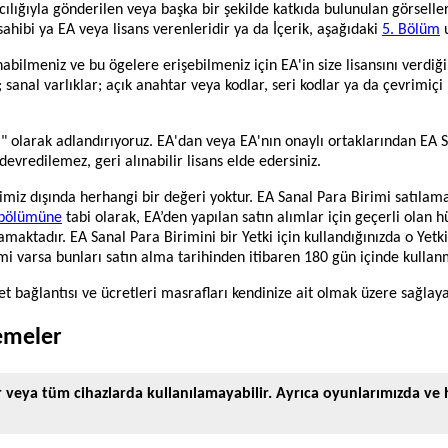
cılığıyla gönderilen veya başka bir şekilde katkıda bulunulan görselle
sahibi ya EA veya lisans verenleridir ya da İçerik, aşağıdaki
5. Bölüm
u
bilmeniz ve bu ögelere erişebilmeniz için EA'in size lisansını verdiği ha
; sanal varlıklar; açık anahtar veya kodlar, seri kodlar ya da çevrimiç
" olarak adlandırıyoruz. EA'dan veya EA'nın onaylı ortaklarından EA Sa
, devredilemez, geri alınabilir lisans elde edersiniz.
imiz dışında herhangi bir değeri yoktur. EA Sanal Para Birimi satıla
. bölümüne
tabi olarak, EA’den yapılan satın alımlar için geçerli olan
aktadır. EA Sanal Para Birimini bir Yetki için kullandığınızda o Yetki
i varsa bunları satın alma tarihinden itibaren 180 gün içinde kullanm
 bağlantısı ve ücretleri masrafları kendinize ait olmak üzere sağlaya
emeler
eya tüm cihazlarda kullanılamayabilir. Ayrıca oyunlarımızda ve h