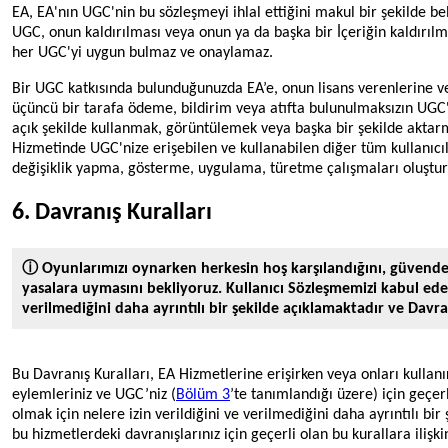
EA, EA'nın UGC'nin bu sözleşmeyi ihlal ettiğini makul bir şekilde bel
UGC, onun kaldırılması veya onun ya da başka bir İçeriğin kaldır
her UGC'yi uygun bulmaz ve onaylamaz.
Bir UGC katkısında bulunduğunuzda EA’e, onun lisans verenlerine ve
üçüncü bir tarafa ödeme, bildirim veya atıfta bulunulmaksızın UG
açık şekilde kullanmak, görüntülemek veya başka bir şekilde aktarmak
Hizmetinde UGC'nize erişebilen ve kullanabilen diğer tüm kullanıcıl
değişiklik yapma, gösterme, uygulama, türetme çalışmaları oluşturm
6. Davranış Kuralları
ⓘ Oyunlarımızı oynarken herkesin hoş karşılandığını, güvende 
yasalara uymasını bekliyoruz. Kullanıcı Sözleşmemizi kabul ede
verilmediğini daha ayrıntılı bir şekilde açıklamaktadır ve Davr
Bu Davranış Kuralları, EA Hizmetlerine erişirken veya onları kullanır
eylemleriniz ve UGC’niz (
Bölüm 3
’te tanımlandığı üzere) için geçer
olmak için nelere izin verildiğini ve verilmediğini daha ayrıntılı bir
bu hizmetlerdeki davranışlarınız için geçerli olan bu kurallara ilişki