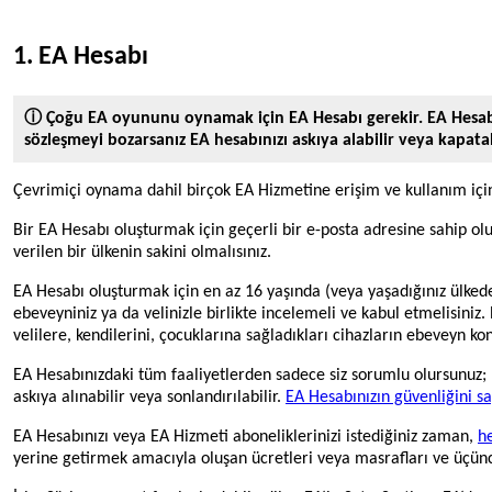
1. EA Hesabı
ⓘ Çoğu EA oyununu oynamak için EA Hesabı gerekir. EA Hesab
sözleşmeyi bozarsanız EA hesabınızı askıya alabilir veya kapatabi
Çevrimiçi oynama dahil birçok EA Hizmetine erişim ve kullanım için 
Bir EA Hesabı oluşturmak için geçerli bir e-posta adresine sahip o
verilen bir ülkenin sakini olmalısınız.
EA Hesabı oluşturmak için en az 16 yaşında (veya yaşadığınız ülkede
ebeveyniniz ya da velinizle birlikte incelemeli ve kabul etmelisini
velilere, kendilerini, çocuklarına sağladıkları cihazların ebeveyn kon
EA Hesabınızdaki tüm faaliyetlerden sadece siz sorumlu olursunuz; b
askıya alınabilir veya sonlandırılabilir.
EA Hesabınızın güvenliğini 
EA Hesabınızı veya EA Hizmeti aboneliklerinizi istediğiniz zaman,
h
yerine getirmek amacıyla oluşan ücretleri veya masrafları ve üçüncü t