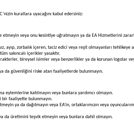
C’nizin kurallara uyacağını kabul edersiniz:
 etmeyin veya onu kesintiye uğratmayın ya da EA Hizmetlerini zararl
ygısız, ayıp, zorbalık içeren, taciz edici veya reşit olmayanları tehlik
üm sakıncalı içerikler yasaktır.
karakterler, bireysel isimler veya benzerlikler ya da korunan logolar 
i ya da güvenliğini riske atan faaliyetlerde bulunmayın.
anma eylemlerine katılmayın veya bunlara yardımcı olmayın.
i bir faaliyette bulunmayın.
meyin ya da dağıtmayın veya EA’in, ortaklarımızın veya oyuncularımız
 ya da üretimini teşvik etmeyin veya bunlara dahil olmayın.