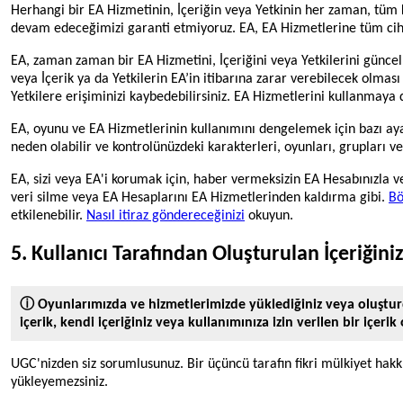
Herhangi bir EA Hizmetinin, İçeriğin veya Yetkinin her zaman, tüm k
devam edeceğimizi garanti etmiyoruz. EA, EA Hizmetlerine tüm cihazl
EA, zaman zaman bir EA Hizmetini, İçeriğini veya Yetkilerini güncell
veya İçerik ya da Yetkilerin EA’in itibarına zarar verebilecek olmas
Yetkilere erişiminizi kaybedebilirsiniz. EA Hizmetlerini kullanmaya
EA, oyunu ve EA Hizmetlerinin kullanımını dengelemek için bazı ayar
neden olabilir ve kontrolünüzdeki karakterleri, oyunları, grupları ve d
EA, sizi veya EA'i korumak için, haber vermeksizin EA Hesabınızla ve 
veri silme veya EA Hesaplarını EA Hizmetlerinden kaldırma gibi.
Bö
etkilenebilir.
Nasıl itiraz göndereceğinizi
okuyun.
5. Kullanıcı Tarafından Oluşturulan İçeriğini
ⓘ Oyunlarımızda ve hizmetlerimizde yüklediğiniz veya oluşturduğ
içerik, kendi içeriğiniz veya kullanımınıza izin verilen bir içeri
UGC'nizden siz sorumlusunuz. Bir üçüncü tarafın fikri mülkiyet hakkı
yükleyemezsiniz.