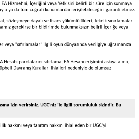
A Hizmetini, İçeriğini veya Yetkisini belirli bir süre için sunmaya
ğıyla ya da tüm coğrafi konumlardan erişilebileceğini garanti etmez.
sal, sözleşmeye dayalı ve lisans yükümlülükleri, teknik sınırlamalar
mamız gerekirse bir bildirimde bulunmaksızın belirli İçeriğe veya
er veya "sıfırlamalar" ilgili oyun dünyasında yenilgiye uğramanıza
 EA Hesabı parolalarını sıfırlama, EA Hesabı erişimini askıya alma,
üpheli Davranış Kuralları ihlalleri nedeniyle de olumsuz
izin verirsiniz. UGC’niz ile ilgili sorumluluk sizindir. Bu
lik hakkını veya tanıtım hakkını ihlal eden bir UGC'yi