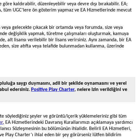
göre kaldırabilir, düzenleyebilir veya devre dışı bırakabilir. EA;
 EA, tüm UGC'lere ön gösterim yapmaz ve EA Hizmetlerinde mevcut
en veya gelecekte çıkacak bir ortamda veya forumda, size veya
inde değişiklik yapmak, türetme çalışmaları oluşturmak, kamuya
alt lisansı verilebilir bir lisans verirsiniz. Aynı zamanda, bir EA
rmeden, size atıfta veya telafide bulunmadan kullanma, üzerinde
luluğa saygı duymasını, adil bir şekilde oynamasını ve yerel
abul edersiniz.
Positive Play Charter
, nelere izin verildiğini ve
tte söylediğiniz şeyler ve görüntü/içerik yüklemeleriniz gibi tüm
er
, EA Hizmetlerindeki Davranış Kurallarımızı açıklamaya yardımcı
ullanıcı Sözleşmesinin bu bölümünün ihlalidir. Belirli EA Hizmetleri,
ve Play Charter’ı ihlal eden bir şey görürseniz lütfen bildirim