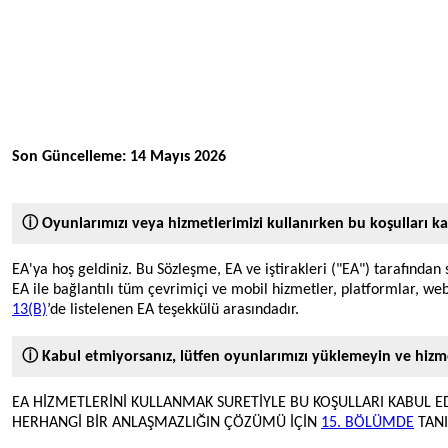
Son Güncelleme: 14 Mayıs 2026
ⓘ Oyunlarımızı veya hizmetlerimizi kullanırken bu koşulları ka
EA'ya hoş geldiniz. Bu Sözleşme, EA ve iştirakleri ("EA") tarafından 
EA ile bağlantılı tüm çevrimiçi ve mobil hizmetler, platformlar, web 
13(B)
’de listelenen EA teşekkülü arasındadır.
ⓘ Kabul etmiyorsanız, lütfen oyunlarımızı yüklemeyin ve hizm
EA HİZMETLERİNİ KULLANMAK SURETİYLE BU KOŞULLARI KABUL EDE
HERHANGİ BİR ANLAŞMAZLIĞIN ÇÖZÜMÜ İÇİN
15. BÖLÜMDE
TANI