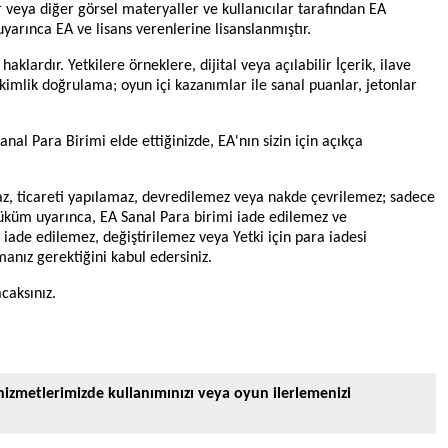
r veya diğer görsel materyaller ve kullanıcılar tarafından EA
yarınca EA ve lisans verenlerine lisanslanmıştır.
klardır. Yetkilere örneklere, dijital veya açılabilir İçerik, ilave
i kimlik doğrulama; oyun içi kazanımlar ile sanal puanlar, jetonlar
nal Para Birimi elde ettiğinizde, EA'nın sizin için açıkça
maz, ticareti yapılamaz, devredilemez veya nakde çevrilemez; sadece
 hüküm uyarınca, EA Sanal Para birimi iade edilemez ve
 iade edilemez, değiştirilemez veya Yetki için para iadesi
anız gerektiğini kabul edersiniz.
caksınız.
izmetlerimizde kullanımınızı veya oyun ilerlemenizi