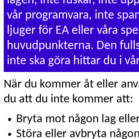
lagen, inte fuskar, inte up
vår programvara, inte spam
ljuger för EA eller våra sp
huvudpunkterna. Den fulls
inte ska göra hittar du i vå
När du kommer åt eller anv
du att du inte kommer att:
Bryta mot någon lag eller
Störa eller avbryta någon