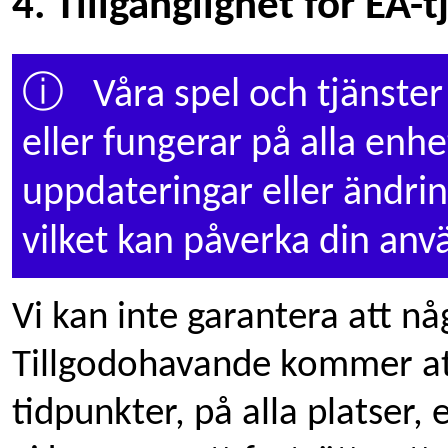
4. Tillgänglighet för EA-
ⓘ
Våra spel och tjänster 
eller fungerar på alla enhe
uppdateringar eller ändrin
vilket kan påverka din anv
Vi kan inte garantera att nå
Tillgodohavande kommer att f
tidpunkter, på alla platser, e