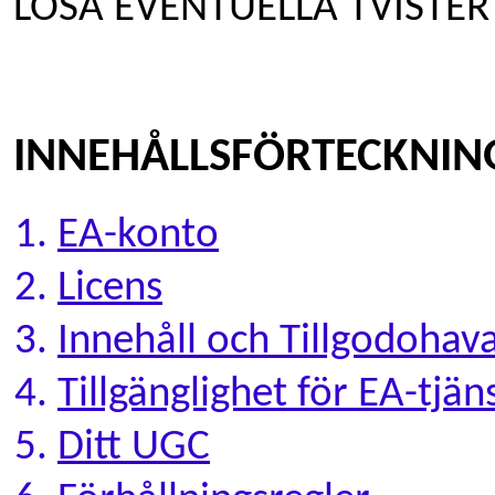
LÖSA EVENTUELLA TVISTER
INNEHÅLLSFÖRTECKNIN
EA-konto
Licens
Innehåll och Tillgodoha
Tillgänglighet för EA-tjä
Ditt UGC