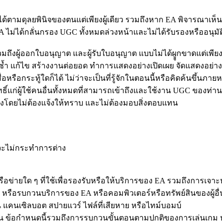
้ตามดุลยพินิจของตนแต่เพียงผู้เดียว รวมถึงหาก EA พิจารณาเห็นส
 ไม่ได้กลั่นกรอง UGC ทั้งหมดล่วงหน้าและไม่ได้รับรองหรืออนุมัต
วมถึงผู้ออกใบอนุญาต และผู้รับใบอนุญาต แบบไม่ได้ผููกขาดแต่เพียง
้ำ แก้ไข สร้างงานต่อยอด ทำการแสดงอย่างเปิดเผย จัดแสดงอย่างเ
หรือกระทู้ใดก็ได้ ไม่ว่าจะเป็นที่รู้จักในตอนนี้หรือคิดค้นขึ้นภา
ิทธิ์แก่ผู้ใช้คนอื่นทั้งหมดที่สามารถเข้าถึงและใช้งาน UGC ของ
้องโดยไม่ต้องแจ้งให้ทราบ และไม่ต้องมอบสิ่งตอบแทน
าจะไม่กระทำการต่าง
ข่ายใด ๆ ที่ใช้เพื่อรองรับหรือให้บริการของ EA รวมถึงการเจาะ
หรือรบกวนบริการของ EA หรือคอมพิวเตอร์หรือทรัพย์สินของผู้อื
แคนเซิลบอต สปายแวร์ ไฟล์ที่เสียหาย หรือไทม์บอมบ์
่น ข้อกำหนดนี้รวมถึงการรบกวนขั้นตอนตามปกติของการเล่นเกม 