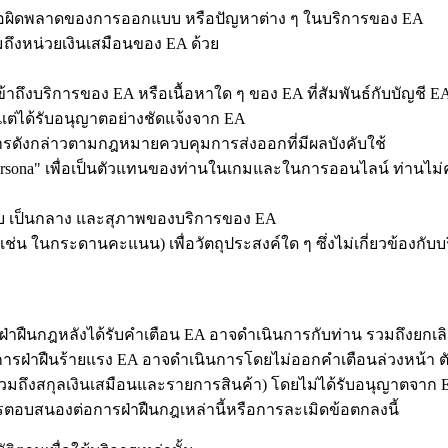
ก ข้อผิดพลาดของการออกแบบ หรือปัญหาต่าง ๆ ในบริการของ EA
ถึงหน่วยเงินเสมือนของ EA ด้วย
เข้าถึงบริการของ EA หรือเนื้อหาใด ๆ ของ EA ที่สัมพันธ์กับบัญช
ต่ได้รับอนุญาตอย่างชัดแจ้งจาก EA
ารดังกล่าวตามกฎหมายควบคุมการส่งออกที่มีผลบังคับใช้
sona" เพื่อเป็นตัวแทนของท่านในเกมและในการออนไลน์ ท่านไม่ควรใช้ชื
งบ เป็นกลาง และสุภาพของบริการของ EA
เผย (เช่น ในกระดานคะแนน) เพื่อวัตถุประสงค์ใด ๆ ซึ่งไม่เกี่ยวข้องก
ขการฝ่าฝืนกฎหลังได้รับคำเตือน EA อาจดำเนินการกับท่าน รวมถึงยกเ
การฝ่าฝืนร้ายแรง EA อาจดำเนินการโดยไม่ออกคำเตือนล่วงหน้า ตั
วมถึงสกุลเงินเสมือนและรายการสินค้า) โดยไม่ได้รับอนุญาตจาก 
รตอบสนองต่อการฝ่าฝืนกฎเหล่านี้หรือการละเมิดข้อตกลงนี้