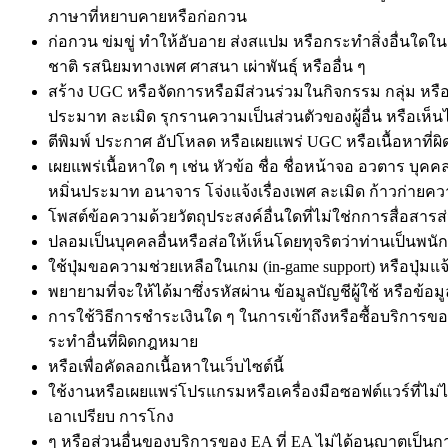
ภาษาที่หยาบคายหรือก่อกวน
ก่อกวน ข่มขู่ ทำให้อับอาย ส่งสแปม หรือกระทำสิ่งอื่นใดในลัก
ชาติ รสนิยมทางเพศ ศาสนา เผ่าพันธุ์ หรืออื่น ๆ
สร้าง UGC หรือจัดการหรือมีส่วนร่วมในกิจกรรม กลุ่ม หรือ
ประมาท ละเมิด รุกรานความเป็นส่วนตัวของผู้อื่น หรือเห็นได้
ตีพิมพ์ ประกาศ อัปโหลด หรือเผยแพร่ UGC หรือเนื้อหาที่ผ
เผยแพร่เนื้อหาใด ๆ เช่น หัวข้อ ชื่อ ชื่อหน้าจอ อวตาร บุค
หมิ่นประมาท อนาจาร โจ่งแจ้งเรื่องเพศ ละเมิด ก้าวก่ายค
โพสต์ข้อความด้วยวัตถุประสงค์อื่นใดที่ไม่ใช่กการสื่อส
ปลอมเป็นบุคคลอื่นหรือส่อให้เห็นโดยทุจริตว่าท่านเป็นพ
ใช้ปุ่มขอความช่วยเหลือในเกม (in-game support) หรือปุ่มแ
พยายามที่จะให้ได้มาซึ่งรหัสผ่าน ข้อมูลบัญชีผู้ใช้ หรือข้อ
การใช้วิธีการชำระเงินใด ๆ ในการเข้าถึงหรือซื้อบริการขอ
ระทำอื่นที่ผิดกฎหมาย
หรือเพื่อคัดลอกเนื้อหาในเว็บไซต์นี้
ใช้งานหรือเผยแพร่โปรแกรมหรือเครื่องมือซอฟต์แวร์ที่ไ
เอาเปรียบ การโกง
ๆ หรือส่วนอื่นของบริการของ EA ที่ EA ไม่ได้อนุญาตเป็น