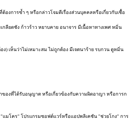
ี่ต้องการซ้ำ ๆ หรือกล่าวโจมตีเรื่องส่วนบุคคลหรือเกี่ยวกับเชื้อ
ามเกลียดชัง ก้าวร้าว หยาบคาย อนาจาร มีเนื้อหาทางเพศ หมิ่น
้อง) เห็นว่าไม่เหมาะสม ไม่ถูกต้อง มีเจตนาร้าย รบกวน ดูหมิ่น
จ้าของที่ได้รับอนุญาต หรือเกี่ยวข้องกับความผิดอาญา หรือการก
ร์ "แมโคร" โปรแกรมซอฟต์แวร์หรือแอปพลิเคชัน "ช่วยโกง" การ