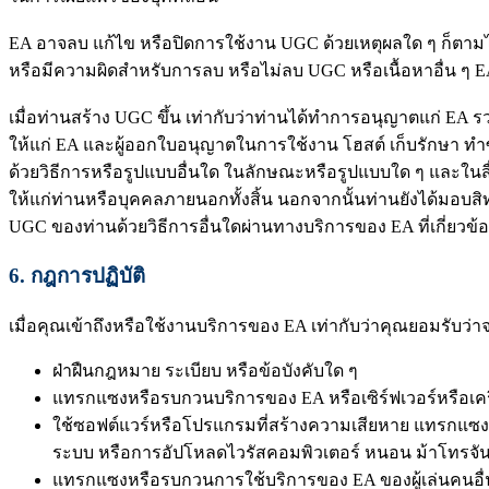
EA อาจลบ แก้ไข หรือปิดการใช้งาน UGC ด้วยเหตุผลใด ๆ ก็ตามได
หรือมีความผิดสำหรับการลบ หรือไม่ลบ UGC หรือเนื้อหาอื่น ๆ EA
เมื่อท่านสร้าง UGC ขึ้น เท่ากับว่าท่านได้ทำการอนุญาตแก่ EA ร
ให้แก่ EA และผู้ออกใบอนุญาตในการใช้งาน โฮสต์ เก็บรักษา ทำซ
ด้วยวิธีการหรือรูปแบบอื่นใด ในลักษณะหรือรูปแบบใด ๆ และในสื่อ
ให้แก่ท่านหรือบุคคลภายนอกทั้งสิ้น นอกจากนั้นท่านยังได้มอบส
UGC ของท่านด้วยวิธีการอื่นใดผ่านทางบริการของ EA ที่เกี่ยวข
6.
กฎการปฏิบัติ
เมื่อคุณเข้าถึงหรือใช้งานบริการของ EA เท่ากับว่าคุณยอมรับว่
ฝ่าฝืนกฎหมาย ระเบียบ หรือข้อบังคับใด ๆ
แทรกแซงหรือรบกวนบริการของ EA หรือเซิร์ฟเวอร์หรือเครือ
ใช้ซอฟต์แวร์หรือโปรแกรมที่สร้างความเสียหาย แทรกแซง 
ระบบ หรือการอัปโหลดไวรัสคอมพิวเตอร์ หนอน ม้าโทรจัน 
แทรกแซงหรือรบกวนการใช้บริการของ EA ของผู้เล่นคนอื