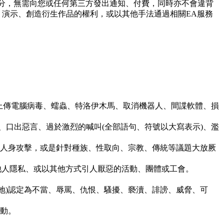
分，無需向您或任何第三方發出通知、付費，同時亦不會違背
、演示、創造衍生作品的權利，或以其他手法通過相關EA服務
。
上傳電腦病毒、蠕蟲、特洛伊木馬、取消機器人、間諜軟體、損
、口出惡言、過於激烈的喊叫(全部語句、符號以大寫表示)、濫
人身攻擊，或是針對種族、性取向、宗教、傳統等議題大放厥
他人隱私、或以其他方式引人厭惡的活動、團體或工會。
地)認定為不當、辱罵、仇恨、騷擾、褻瀆、誹謗、威脅、可
動。