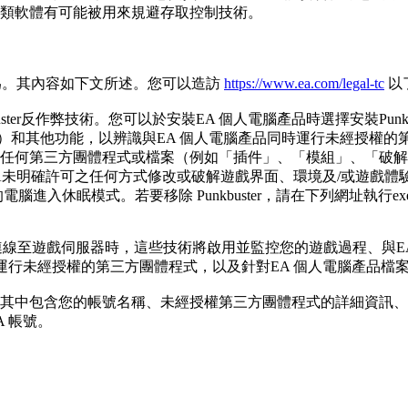
類軟體有可能被用來規避存取控制技術。
行為。其內容如下文所述。您可以造訪
https://www.ea.com/legal-tc
以
 的Punkbuster反作弊技術。您可以於安裝EA 個人電腦產品時選擇安裝Pu
（RAM）和其他功能，以辨識與EA 個人電腦產品同時運行未經授權
任何第三方團體程式或檔案（例如「插件」、「模組」、「破解
者以EA未明確許可之任何方式修改或破解遊戲界面、環境及/或遊戲體驗
您的電腦進入休眠模式。若要移除 Punkbuster，請在下列網址執行e
連線至遊戲伺服器時，這些技術將啟用並監控您的遊戲過程、與E
運行未經授權的第三方團體程式，以及針對EA 個人電腦產品檔
其中包含您的帳號名稱、未經授權第三方團體程式的詳細資訊、
 帳號。