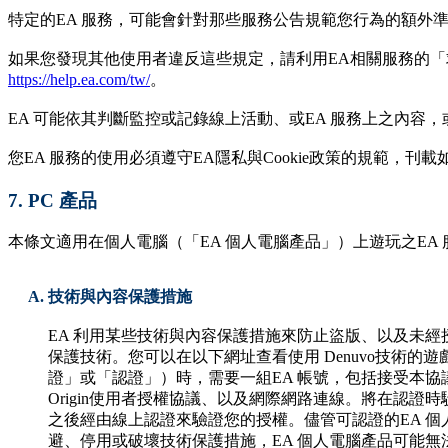
特定的EA 服務，可能會針對那些服務公告規範您行為的額外
如果您發現其他使用者違反這些規定，請利用EA相關服務的「求助
https://help.ea.com/tw/
。
EA 可能依其判斷監控或記錄線上活動、或EA 服務上之內容，
您EA 服務的使用必須遵守EA隱私與Cookie政策的規範，刊載
7.
PC 產品
本條文適用在個人電腦（「EA 個人電腦產品」）上遊玩之EA 
技術與內容保護措施
EA 利用某些技術與內容保護措施來防止盜版、以及未經授權備份與使
保護技術。您可以在以下網址查看使用 Denuvo技術的遊
證」或「認證」）時，需要一組EA 帳號，包括接受本協議與
Origin使用者授權協議、以及網際網路連線。將在認證
之後經由線上認證來驗證您的授權。儘管可認證的EA 個
避、停用或破壞技術保護措施，EA 個人電腦產品可能