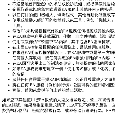
不適當地使用遊戲中的求助或投訴按鈕，或提供假報告給
企圖取得或以釣魚方式獲得EA服務上其他任何人的密碼
以任何目的使用機器人、蜘蛛程式、其他自動化裝置或存
使用或散播未經許可的軟體程式或工具，例如「機械人」
工具。
修改EA未具體授權您修改的EA服務任何檔案或其他內容
在EA服務中利用遊戲漏洞、作弊、非文件功能、設計錯
使用或散佈仿冒軟體或EA內容，其中包含EA虛擬貨幣。
在未受EA控制及授權的任何服務上，嘗試使用EA服務。
在未經EA明確授權的情況下，在EA服務中或是第三方
任何個人存取權，或任何與您的EA帳號相關的EA內容，
在EA因可適用出口管制法令規定，無法提供服務的國家使
如果EA服務要求您建立一個「使用者名稱」或「化名」
的名稱。
參與任何會嚴重干擾EA服務和諧、公正且尊重他人之遊
將在任何 EA 服務（例如排行榜）公開可得的使用者
宣傳、鼓勵或參與任何上述的禁止活動。
如果您或其他使用您EA帳號的人違反這些規定，並且在警告後
的EA帳號。如果發生嚴重違規情形，EA可以不經事先警告，
擬貨幣和物品)，極端的騷擾行為，或威脅進行違法行為。EA