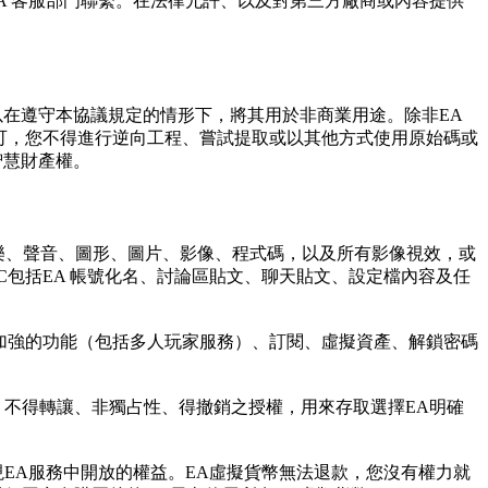
A 客服部門聯繫。在法律允許、以及對第三方廠商或內容提供
可以在遵守本協議規定的情形下，將其用於非商業用途。除非EA
許可，您不得進行逆向工程、嘗試提取或以其他方式使用原始碼或
智慧財產權。
音樂、聲音、圖形、圖片、影像、程式碼，以及所有影像視效，或
C包括EA 帳號化名、討論區貼文、聊天貼文、設定檔內容及任
或加強的功能（包括多人玩家服務）、訂閱、虛擬資產、解鎖密碼
、不得轉讓、非獨占性、得撤銷之授權，用來存取選擇EA明確
EA服務中開放的權益。EA虛擬貨幣無法退款，您沒有權力就