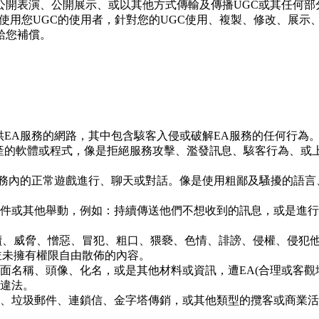
公開表演、公開展示、或以其他方式傳輸及傳播UGC或其任何部
使用您UGC的使用者，針對您的UGC使用、複製、修改、展示
給您補償。
供EA服務的網路，其中包含駭客入侵或破解EA服務的任何行為
產的軟體或程式，像是拒絕服務攻擊、濫發訊息、駭客行為、或
服務內的正常遊戲進行、聊天或對話。像是使用粗鄙及騷擾的語言
件或其他舉動，例如：持續傳送他們不想收到的訊息，或是進行
瀆、威脅、憎惡、冒犯、粗口、猥褻、色情、誹謗、侵權、侵犯
並未擁有權限自由散佈的內容。
面名稱、頭像、化名，或是其他材料或資訊，遭EA(合理或客觀
違法。
、垃圾郵件、連鎖信、金字塔傳銷，或其他類型的攬客或商業活