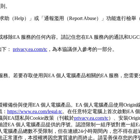
準則。
（Help）」或「通報濫用（Report Abuse）」功能進行
或移除EA 服務的任何內容。請記住您在EA 服務內的通訊和U
如下：
privacy.ea.com/tc
，為本協議併入參考的一部分。
服務。若要存取使用與EA 個人電腦產品相關的EA 服務，您需
用EA 個人電腦產品。EA 個人電腦產品使用Origin線上啟動技術，
戲：
https://www.ea.com/legal-tc
。在任意特定電腦上首次啟動EA 
EA隱私與Cookie政策（刊載於
privacy.ea.com/tc
）、安裝Ori
時驗證EA 個人電腦產品提供的序號。認證限制一組序號對應一組EA
人電腦產品總數不受限制，但在連續24小時期間內，您不得在超
無法正常運作，本授權將因您實質違約而終止。請妥善保存您的序