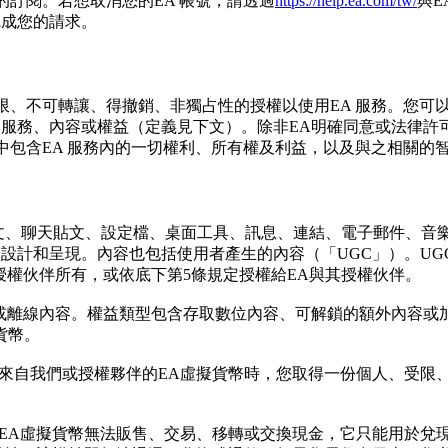
的訂閱。若想取消您的EA 帳號，請透過
https://help.ea.com/tw/
與E
完成您的請求。
受限、不可轉讓、得撤銷、非獨占性的授權以使用EA 服務。您
 服務、內容或權益（定義見下文）。除非EA明確同意或法律
其中包含EA 服務內的一切權利、所有權及利益，以及與之相關的
貼文、聊天貼文、設定檔、桌面工具、訊息、連結、電子郵件、
設計和呈現。內容也包括使用者產生的內容（「UGC」）。UG
授權伙伴所有，或依底下第5條規定授權給EA與其授權伙伴。
上或離線內容。權益類型包含存取數位內容、可解鎖的額外內容
貨幣。
來自我們或授權夥伴的EA虛擬貨幣時，您取得一份個人、受限
EA虛擬貨幣無法販售、交易、移轉或交換現金，它只能用於兌現