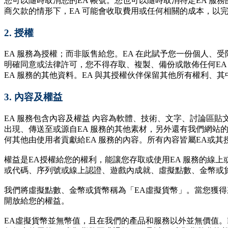
您可以隨時取消您的EA 帳號。您也可以隨時取消特定EA 服務
商欠款的情形下，EA 可能會收取費用或任何相關的成本，以
2.
授權
EA 服務為授權；而非販售給您。EA 在此賦予您一份個人、
明確同意或法律許可，您不得存取、複製、備份或散佈任何EA
EA 服務的其他資料。EA 與其授權伙伴保留其他所有權利、
3.
內容及權益
EA 服務包含內容及權益 內容為軟體、技術、文字、討論區
出現、傳送至或源自EA 服務的其他素材，另外還有我們網站的
何其他由使用者貢獻給EA 服務的內容。所有內容皆屬EA或其
權益是EA授權給您的權利，能讓您存取或使用EA 服務的線
或代碼、序列號或線上認證、遊戲內成就、虛擬點數、金幣或
我們將虛擬點數、金幣或貨幣稱為「EA虛擬貨幣」。當您獲得
開放給您的權益。
EA虛擬貨幣並無幣值，且在我們的產品和服務以外並無價值。