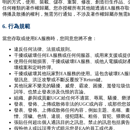
明的方式，使用、裝載、儲存、重製、修改、創造衍生作品、
任何種類的著作權歸屬。您亦授權所有其他能透過EA服務存取
傳播及散播的權利，無需另行通知，不涉及著作權歸屬亦無需
6.
行為規範
當您存取或使用EA服務時，您同意您將不會：
違反任何法律、法規或規則。
干擾或破壞任何EA服務或任何伺服器、或用來支援或提
使用任何能損害、干擾或破壞EA服務、或他人電腦或財
壞檔案和定時炸彈。
干擾或破壞其他玩家對EA服務的使用。這包含破壞EA
發訊息、洪泛攻擊或不斷反覆按下Return鍵。
其他玩家不樂見的騷擾、威脅、霸凌、困擾、濫發垃圾信
詞等。也禁止發表涉及仇恨的言論。
組織、參與或貢獻UGC給任何不適當、辱罵、騷擾、褻
發表、發佈、上傳或散佈非法的UGC或內容，或那些您
發表、發佈、上傳或散佈任何內容，例如主題、名稱、畫
憎、淫穢、色情、違規、侵犯隱私、粗俗、冒犯、猥褻或
張貼任何超出個人通訊目的之訊息。禁止的訊息包括廣告
假扮他人或以誤導方式暗示您是EA的員工或代表。