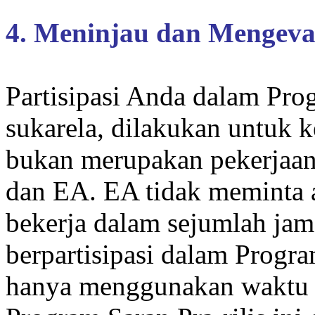
4. Meninjau dan Mengeval
Partisipasi Anda dalam Prog
sukarela, dilakukan untuk 
bukan merupakan pekerjaan 
dan EA. EA tidak meminta 
bekerja dalam sejumlah jam 
berpartisipasi dalam Progr
hanya menggunakan waktu l