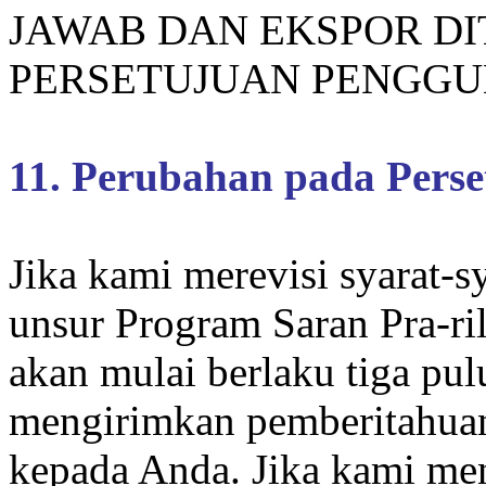
JAWAB DAN EKSPOR D
PERSETUJUAN PENGGU
11. Perubahan pada Perse
Jika kami merevisi syarat-
unsur Program Saran Pra-ril
akan mulai berlaku tiga pul
mengirimkan pemberitahuan
kepada Anda. Jika kami me