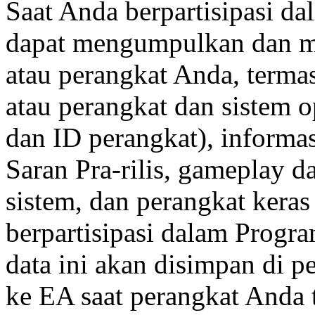
Saat Anda berpartisipasi da
dapat mengumpulkan dan m
atau perangkat Anda, terma
atau perangkat dan sistem o
dan ID perangkat), informa
Saran Pra-rilis, gameplay da
sistem, dan perangkat keras 
berpartisipasi dalam Program
data ini akan disimpan di 
ke EA saat perangkat Anda 