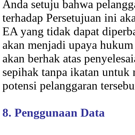
Anda setuju bahwa pelangga
terhadap Persetujuan ini a
EA yang tidak dapat diperba
akan menjadi upaya hukum
akan berhak atas penyelesa
sepihak tanpa ikatan untuk
potensi pelanggaran tersebu
8. Penggunaan Data