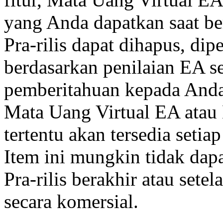
yang Anda dapatkan saat be
Pra-rilis dapat dihapus, dip
berdasarkan penilaian EA se
pemberitahuan kepada And
Mata Uang Virtual EA atau
tertentu akan tersedia setia
Item ini mungkin tidak dapa
Pra-rilis berakhir atau sete
secara komersial.