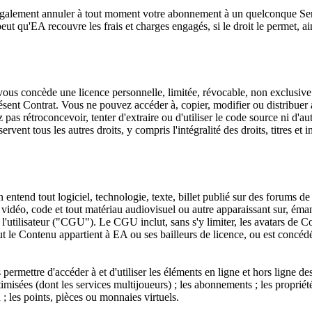
alement annuler à tout moment votre abonnement à un quelconque Serv
ut qu'EA recouvre les frais et charges engagés, si le droit le permet, a
s concède une licence personnelle, limitée, révocable, non exclusive e
ésent Contrat. Vous ne pouvez accéder à, copier, modifier ou distribuer
pas rétroconcevoir, tenter d'extraire ou d'utiliser le code source ni d'
vent tous les autres droits, y compris l'intégralité des droits, titres et in
ntend tout logiciel, technologie, texte, billet publié sur des forums d
 vidéo, code et tout matériau audiovisuel ou autre apparaissant sur, éma
 l'utilisateur ("CGU"). Le CGU inclut, sans s'y limiter, les avatars de Co
out le Contenu appartient à EA ou ses bailleurs de licence, ou est concé
ermettre d'accéder à et d'utiliser les éléments en ligne et hors ligne 
misées (dont les services multijoueurs) ; les abonnements ; les propriétés
 ; les points, pièces ou monnaies virtuels.