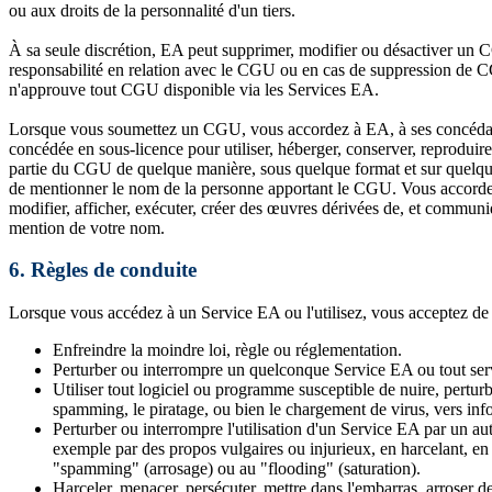
ou aux droits de la personnalité d'un tiers.
À sa seule discrétion, EA peut supprimer, modifier ou désactiver un 
responsabilité en relation avec le CGU ou en cas de suppression de
n'approuve tout CGU disponible via les Services EA.
Lorsque vous soumettez un CGU, vous accordez à EA, à ses concédants d
concédée en sous-licence pour utiliser, héberger, conserver, reproduir
partie du CGU de quelque manière, sous quelque format et sur quelque s
de mentionner le nom de la personne apportant le CGU. Vous accordez ég
modifier, afficher, exécuter, créer des œuvres dérivées de, et communiq
mention de votre nom.
6.
Règles de conduite
Lorsque vous accédez à un Service EA ou l'utilisez, vous acceptez de 
Enfreindre la moindre loi, règle ou réglementation.
Perturber ou interrompre un quelconque Service EA ou tout serv
Utiliser tout logiciel ou programme susceptible de nuire, pertur
spamming, le piratage, ou bien le chargement de virus, vers inf
Perturber ou interrompre l'utilisation d'un Service EA par un au
exemple par des propos vulgaires ou injurieux, en harcelant, en 
"spamming" (arrosage) ou au "flooding" (saturation).
Harceler, menacer, persécuter, mettre dans l'embarras, arroser