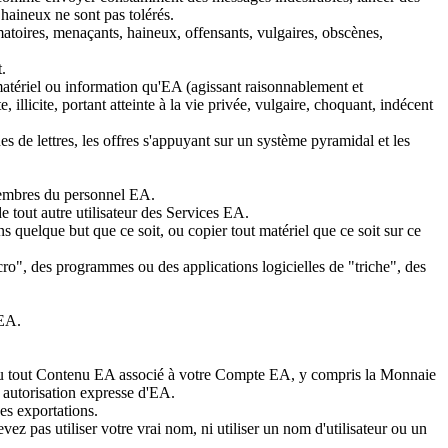
 haineux ne sont pas tolérés.
atoires, menaçants, haineux, offensants, vulgaires, obscènes,
.
 matériel ou information qu'EA (agissant raisonnablement et
llicite, portant atteinte à la vie privée, vulgaire, choquant, indécent
s de lettres, les offres s'appuyant sur un système pyramidal et les
membres du personnel EA.
 tout autre utilisateur des Services EA.
ns quelque but que ce soit, ou copier tout matériel que ce soit sur ce
ro", des programmes ou des applications logicielles de "triche", des
 EA.
 ou tout Contenu EA associé à votre Compte EA, y compris la Monnaie
f autorisation expresse d'EA.
des exportations.
z pas utiliser votre vrai nom, ni utiliser un nom d'utilisateur ou un