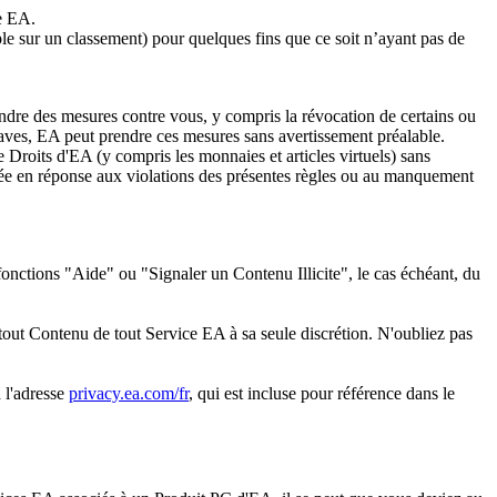
ce EA.
ple sur un classement) pour quelques fins que ce soit n’ayant pas de
endre des mesures contre vous, y compris la révocation de certains ou
raves, EA peut prendre ces mesures sans avertissement préalable.
 Droits d'EA (y compris les monnaies et articles virtuels) sans
ntée en réponse aux violations des présentes règles ou au manquement
s fonctions "Aide" ou "Signaler un Contenu Illicite", le cas échéant, du
r tout Contenu de tout Service EA à sa seule discrétion. N'oubliez pas
à l'adresse
privacy.ea.com/fr
, qui est incluse pour référence dans le