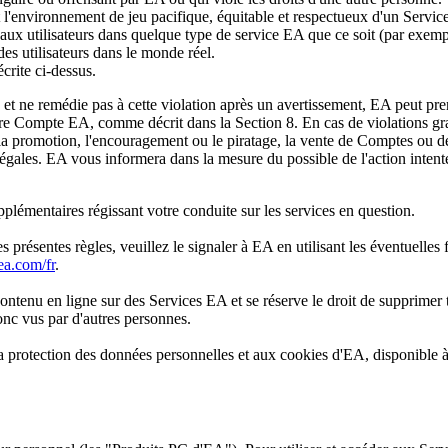
t l'environnement de jeu pacifique, équitable et respectueux d'un Servi
 aux utilisateurs dans quelque type de service EA que ce soit (par exem
des utilisateurs dans le monde réel.
crite ci-dessus.
 et ne remédie pas à cette violation après un avertissement, EA peut pr
otre Compte EA, comme décrit dans la Section 8. En cas de violations g
la promotion, l'encouragement ou le piratage, la vente de Comptes ou de
illégales. EA vous informera dans la mesure du possible de l'action inte
plémentaires régissant votre conduite sur les services en question.
s présentes règles, veuillez le signaler à EA en utilisant les éventuelle
ea.com/fr
.
 Contenu en ligne sur des Services EA et se réserve le droit de supprime
nc vus par d'autres personnes.
 la protection des données personnelles et aux cookies d'EA, disponible 