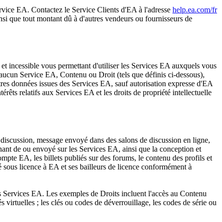
ice EA. Contactez le Service Clients d'EA à l'adresse
help.ea.com/fr
insi que tout montant dû à d'autres vendeurs ou fournisseurs de
t incessible vous permettant d'utiliser les Services EA auxquels vous
 aucun Service EA, Contenu ou Droit (tels que définis ci-dessous),
autres données issues des Services EA, sauf autorisation expresse d'EA
térêts relatifs aux Services EA et les droits de propriété intellectuelle
e discussion, message envoyé dans des salons de discussion en ligne,
nant de ou envoyé sur les Services EA, ainsi que la conception et
mpte EA, les billets publiés sur des forums, le contenu des profils et
dé sous licence à EA et ses bailleurs de licence conformément à
des Services EA. Les exemples de Droits incluent l'accès au Contenu
 virtuelles ; les clés ou codes de déverrouillage, les codes de série ou