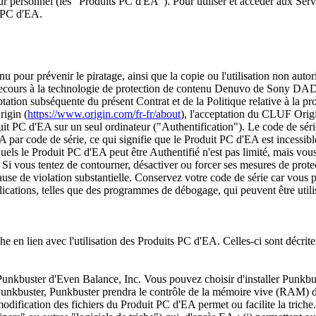
eur personnel (les "Produits PC d'EA"). Pour utiliser et accéder aux Se
t PC d'EA.
nu pour prévenir le piratage, ainsi que la copie ou l'utilisation non aut
ir recours à la technologie de protection de contenu Denuvo de Sony DA
ation subséquente du présent Contrat et de la Politique relative à la p
rigin (
https://www.origin.com/fr-fr/about
), l'acceptation du CLUF Origi
it PC d'EA sur un seul ordinateur ("Authentification"). Le code de séri
A par code de série, ce qui signifie que le Produit PC d'EA est incessib
quels le Produit PC d'EA peut être Authentifié n'est pas limité, mais vou
. Si vous tentez de contourner, désactiver ou forcer ses mesures de prot
ause de violation substantielle. Conservez votre code de série car vous 
plications, telles que des programmes de débogage, qui peuvent être util
iche en lien avec l'utilisation des Produits PC d'EA. Celles-ci sont décr
 Punkbuster d'Even Balance, Inc. Vous pouvez choisir d'installer Punkbust
Punkbuster, Punkbuster prendra le contrôle de la mémoire vive (RAM) de
dification des fichiers du Produit PC d'EA permet ou facilite la trich