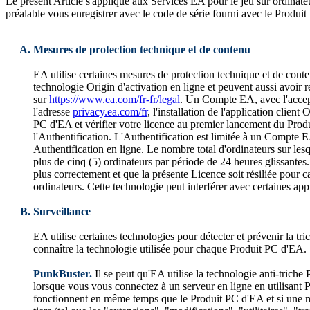
Le présent Article s'applique aux Services EA pour le jeu sur ordinat
préalable vous enregistrer avec le code de série fourni avec le Produi
Mesures de protection technique et de contenu
EA utilise certaines mesures de protection technique et de conte
technologie Origin d'activation en ligne et peuvent aussi avo
sur
https://www.ea.com/fr-fr/legal
. Un Compte EA, avec l'accept
l'adresse
privacy.ea.com/fr
, l'installation de l'application client O
PC d'EA et vérifier votre licence au premier lancement du Produ
l'Authentification. L'Authentification est limitée à un Compte E
Authentification en ligne. Le nombre total d'ordinateurs sur les
plus de cinq (5) ordinateurs par période de 24 heures glissantes
plus correctement et que la présente Licence soit résiliée pour c
ordinateurs. Cette technologie peut interférer avec certaines ap
Surveillance
EA utilise certaines technologies pour détecter et prévenir la tr
connaître la technologie utilisée pour chaque Produit PC d'EA.
PunkBuster.
Il se peut qu'EA utilise la technologie anti-triche
lorsque vous vous connectez à un serveur en ligne en utilisant 
fonctionnent en même temps que le Produit PC d'EA et si une mo