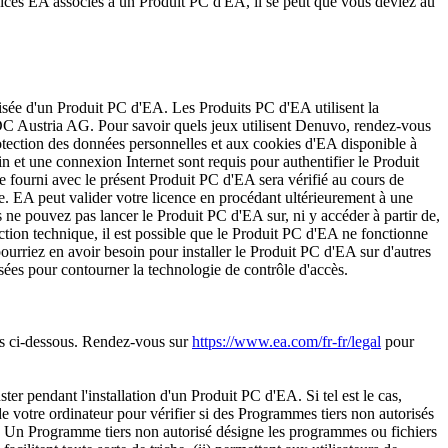
rvices EA associés à un Produit PC d'EA, il se peut que vous deviez au
orisée d'un Produit PC d'EA. Les Produits PC d'EA utilisent la
DC Austria AG. Pour savoir quels jeux utilisent Denuvo, rendez-vous
rotection des données personnelles et aux cookies d'EA disponible à
n et une connexion Internet sont requis pour authentifier le Produit
e fourni avec le présent Produit PC d'EA sera vérifié au cours de
le. EA peut valider votre licence en procédant ultérieurement à une
s ne pouvez pas lancer le Produit PC d'EA sur, ni y accéder à partir de,
ection technique, il est possible que le Produit PC d'EA ne fonctionne
pourriez en avoir besoin pour installer le Produit PC d'EA sur d'autres
isées pour contourner la technologie de contrôle d'accès.
ites ci-dessous. Rendez-vous sur
https://www.ea.com/fr-fr/legal
pour
er pendant l'installation d'un Produit PC d'EA. Si tel est le cas,
 votre ordinateur pour vérifier si des Programmes tiers non autorisés
e. Un Programme tiers non autorisé désigne les programmes ou fichiers