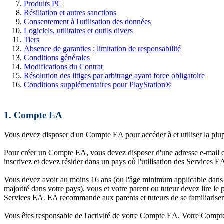
Produits PC
Résiliation et autres sanctions
Consentement à l'utilisation des données
Logiciels, utilitaires et outils divers
Tiers
Absence de garanties ; limitation de responsabilité
Conditions générales
Modifications du Contrat
Résolution des litiges par arbitrage ayant force obligatoire
Conditions supplémentaires pour PlayStation®
1.
Compte EA
Vous devez disposer d'un Compte EA pour accéder à et utiliser la plu
Pour créer un Compte EA, vous devez disposer d'une adresse e-mail et 
inscrivez et devez résider dans un pays où l'utilisation des Services E
Vous devez avoir au moins 16 ans (ou l'âge minimum applicable dans 
majorité dans votre pays), vous et votre parent ou tuteur devez lire le
Services EA. EA recommande aux parents et tuteurs de se familiariser av
Vous êtes responsable de l'activité de votre Compte EA. Votre Compte EA