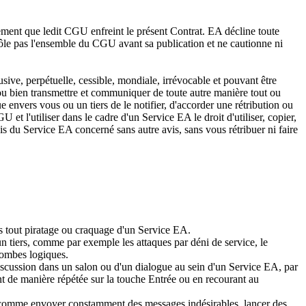
ement que ledit CGU enfreint le présent Contrat. EA décline toute
e pas l'ensemble du CGU avant sa publication et ne cautionne ni
ve, perpétuelle, cessible, mondiale, irrévocable et pouvant être
 ou bien transmettre et communiquer de toute autre manière tout ou
envers vous ou un tiers de le notifier, d'accorder une rétribution ou
 l'utiliser dans le cadre d'un Service EA le droit d'utiliser, copier,
is du Service EA concerné sans autre avis, sans vous rétribuer ni faire
s tout piratage ou craquage d'un Service EA.
un tiers, comme par exemple les attaques par déni de service, le
bombes logiques.
 discussion dans un salon ou d'un dialogue au sein d'un Service EA, par
nt de manière répétée sur la touche Entrée ou en recourant au
r, comme envoyer constamment des messages indésirables, lancer des