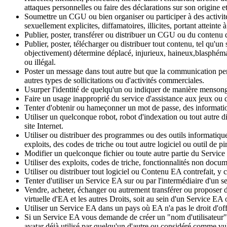
attaques personnelles ou faire des déclarations sur son origine et
Soumettre un CGU ou bien organiser ou participer à des activité
sexuellement explicites, diffamatoires, illicites, portant atteint
Publier, poster, transférer ou distribuer un CGU ou du contenu q
Publier, poster, télécharger ou distribuer tout contenu, tel qu'
objectivement) détermine déplacé, injurieux, haineux,blasphématoi
ou illégal.
Poster un message dans tout autre but que la communication perso
autres types de sollicitations ou d'activités commerciales.
Usurper l'identité de quelqu'un ou indiquer de manière menson
Faire un usage inapproprié du service d'assistance aux jeux o
Tenter d'obtenir ou hameçonner un mot de passe, des information
Utiliser un quelconque robot, robot d'indexation ou tout autre di
site Internet.
Utiliser ou distribuer des programmes ou des outils informatiqu
exploits, des codes de triche ou tout autre logiciel ou outil de p
Modifier un quelconque fichier ou toute autre partie du Service
Utiliser des exploits, codes de triche, fonctionnalités non doc
Utiliser ou distribuer tout logiciel ou Contenu EA contrefait, y
Tenter d'utiliser un Service EA sur ou par l'intermédiaire d'un se
Vendre, acheter, échanger ou autrement transférer ou proposer
virtuelle d'EA et les autres Droits, soit au sein d'un Service EA
Utiliser un Service EA dans un pays où EA n'a pas le droit d'offr
Si un Service EA vous demande de créer un "nom d'utilisateur" ou
avatar déjà utilisé par quelqu'un d'autre ou considéré comme vul