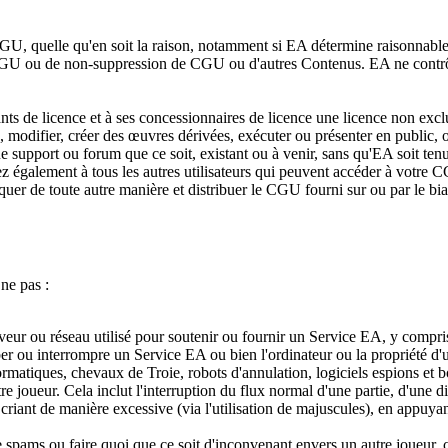
CGU, quelle qu'en soit la raison, notamment si EA détermine raisonnabl
 CGU ou de non-suppression de CGU ou d'autres Contenus. EA ne contrôl
e licence et à ses concessionnaires de licence une licence non exclusi
e, modifier, créer des œuvres dérivées, exécuter ou présenter en public,
upport ou forum que ce soit, existant ou à venir, sans qu'EA soit tenue 
alement à tous les autres utilisateurs qui peuvent accéder à votre CGU et
uer de toute autre manière et distribuer le CGU fourni sur ou par le bia
ne pas :
eur ou réseau utilisé pour soutenir ou fournir un Service EA, y compri
ber ou interrompre un Service EA ou bien l'ordinateur ou la propriété d'
ormatiques, chevaux de Troie, robots d'annulation, logiciels espions et 
tre joueur. Cela inclut l'interruption du flux normal d'une partie, d'une
criant de manière excessive (via l'utilisation de majuscules), en appuya
 de spams ou faire quoi que ce soit d'inconvenant envers un autre joueu