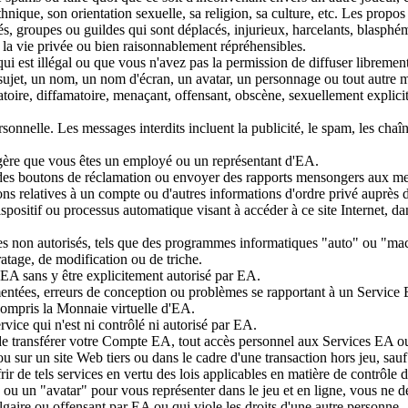
hnique, son orientation sexuelle, sa religion, sa culture, etc. Les propos
s, groupes ou guildes qui sont déplacés, injurieux, harcelants, blasphém
e à la vie privée ou bien raisonnablement répréhensibles.
ui est illégal ou que vous n'avez pas la permission de diffuser librement
un sujet, un nom, un nom d'écran, un avatar, un personnage ou tout autre
re, diffamatoire, menaçant, offensant, obscène, sexuellement explicite, i
nnelle. Les messages interdits incluent la publicité, le spam, les chaîne
gère que vous êtes un employé ou un représentant d'EA.
u des boutons de réclamation ou envoyer des rapports mensongers aux 
s relatives à un compte ou d'autres informations d'ordre privé auprès de
spositif ou processus automatique visant à accéder à ce site Internet, da
es non autorisés, tels que des programmes informatiques "auto" ou "mac
iratage, de modification ou de triche.
 EA sans y être explicitement autorisé par EA.
umentées, erreurs de conception ou problèmes se rapportant à un Service
 compris la Monnaie virtuelle d'EA.
rvice qui n'est ni contrôlé ni autorisé par EA.
 de transférer votre Compte EA, tout accès personnel aux Services EA
 ou sur un site Web tiers ou dans le cadre d'une transaction hors jeu, sau
ir de tels services en vertu des lois applicables en matière de contrôle 
 un "avatar" pour vous représenter dans le jeu et en ligne, vous ne deve
gaire ou offensant par EA ou qui viole les droits d'une autre personne.