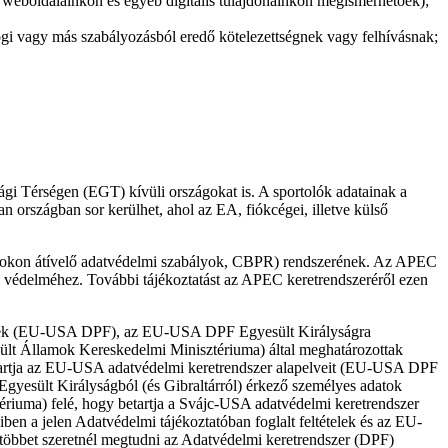
a weboldalainkon és egyéb digitális tulajdonainkon megismerhetőek);
gi vagy más szabályozásból eredő kötelezettségnek vagy felhívásnak;
sági Térségen (EGT) kívüli országokat is. A sportolók adatainak a
 országban sor kerülhet, ahol az EA, fiókcégei, illetve külső
rokon átívelő adatvédelmi szabályok, CBPR) rendszerének. Az APEC
 védelméhez. További tájékoztatást az APEC keretrendszeréről ezen
ernek (EU-USA DPF), az EU-USA DPF Egyesült Királyságra
lt Államok Kereskedelmi Minisztériuma) által meghatározottak
etartja az EU-USA adatvédelmi keretrendszer alapelveit (EU-USA DPF
yesült Királyságból (és Gibraltárról) érkező személyes adatok
riuma) felé, hogy betartja a Svájc-USA adatvédelmi keretrendszer
n a jelen Adatvédelmi tájékoztatóban foglalt feltételek és az EU-
 többet szeretnél megtudni az Adatvédelmi keretrendszer (DPF)