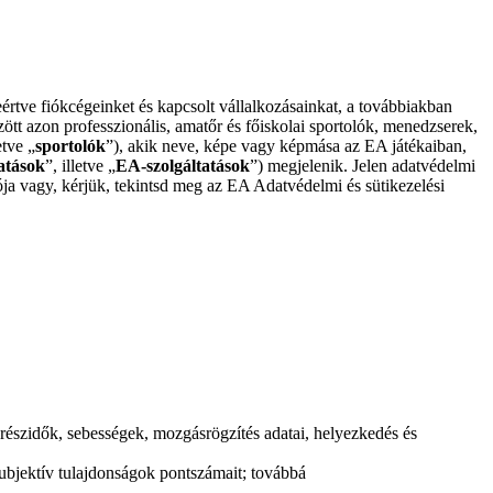
e fiókcégeinket és kapcsolt vállalkozásainkat, a továbbiakban
t azon professzionális, amatőr és főiskolai sportolók, menedzserek,
etve „
sportolók
”), akik neve, képe vagy képmása az EA játékaiban,
atások
”, illetve „
EA-szolgáltatások
”) megjelenik. Jelen adatvédelmi
a vagy, kérjük, tekintsd meg az EA Adatvédelmi és sütikezelési
 részidők, sebességek, mozgásrögzítés adatai, helyezkedés és
zubjektív tulajdonságok pontszámait; továbbá