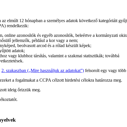
n az elmúlt 12 hónapban a személyes adatok következő kategóriáit gyűjth
A) rendelkezik:
m, online azonosítók és egyéb azonosítók, beleértve a kormányzati okir
nősülő jellemzők, például a kor vagy a nem;
nyképed, beolvasott arcod és a rólad készült képek;
űjtött adatok;
hoz vagy klubhoz társítás, valamint a szakmai statisztikák; továbbá
vetkeztetések.
a
2. szakaszban („Mire használjuk az adatokat”)
felsorolt egy vagy több 
ezeket a fogalmakat a CCPA célzott hirdetési célokra határozza meg.
ott ideig őrizzük meg.
jékoztatót.
nyelvek