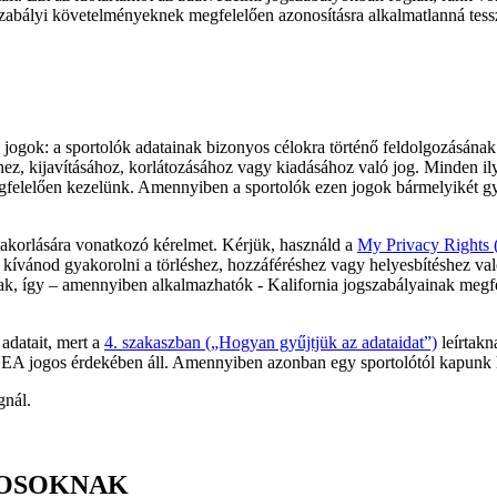
gszabályi követelményeknek megfelelően azonosításra alkalmatlanná tess
 jogok: a sportolók adatainak bizonyos célokra történő feldolgozásának
éhez, kijavításához, korlátozásához vagy kiadásához való jog. Minden 
elelően kezelünk. Amennyiben a sportolók ezen jogok bármelyikét gyak
yakorlására vonatkozó kérelmet. Kérjük, használd a
My Privacy Rights 
 kívánod gyakorolni a törléshez, hozzáféréshez vagy helyesbítéshez va
ak, így – amennyiben alkalmazhatók - Kalifornia jogszabályainak megfe
adatait, mert a
4. szakaszban („Hogyan gyűjtjük az adataidat”)
leírtakn
az EA jogos érdekében áll. Amennyiben azonban egy sportolótól kapunk h
gnál.
KOSOKNAK