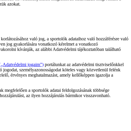
zük azokat.
 korlátozásához való jog, a sportolók adataihoz való hozzáférésre való
ilyen jog gyakorlására vonatkozó kérelmet a vonatkozó
orolni kívánják, az alábbi Adatvédelmi tájékoztatóban található
(„Adatvédelmi jogaim”)
portálunkat az adatvédelmi tisztviselőnkkel
ló jogodat, személyazonosságodat köteles vagy közvetlenül felénk
lelő, érvényes meghatalmazást, amely kellőképpen igazolja a
ak megfelelően a sportolók adatai feldolgozásának többsége
ozzájárulást, az ilyen hozzájárulás bármikor visszavonható.