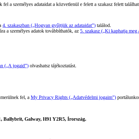
el a személyes adataidat a közvetlenül e felett a szakasz felett találha
 a
4. szakaszban („Hogyan gyűjtjük az adataidat”)
találod.
ára a személyes adatok továbbíthatók, az
5. szakasz („Ki kaphatja meg 
an („A jogaid”)
olvashatsz tájékoztatást.
 merülnek fel, a
My Privacy Rights („Adatvédelmi jogaim”)
portálunkon
, Ballybrit, Galway, H91 Y2R5, Írország.