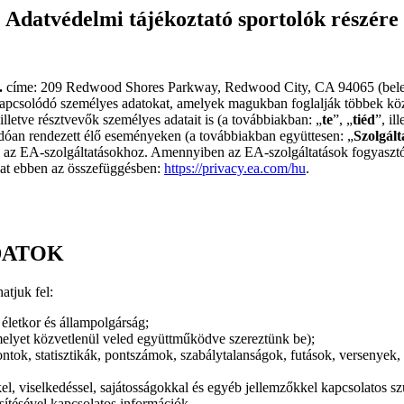
Adatvédelmi tájékoztató sportolók részére
.
címe: 209 Redwood Shores Parkway, Redwood City, CA 94065 (beleértv
apcsolódó személyes adatokat, amelyek magukban foglalják többek közöt
letve résztvevők személyes adatait is (a továbbiakban: „
te
”, „
tiéd
”, ill
ódóan rendezett élő eseményeken (a továbbiakban együttesen: „
Szolgált
 az EA-szolgáltatásokhoz. Amennyiben az EA-szolgáltatások fogyasztój
dat ebben az összefüggésben:
https://privacy.ea.com/hu
.
DATOK
tjuk fel:
életkor és állampolgárság;
amelyet közvetlenül veled együttműködve szereztünk be);
ontok, statisztikák, pontszámok, szabálytalanságok, futások, versenyek,
l, viselkedéssel, sajátosságokkal és egyéb jellemzőkkel kapcsolatos s
issítésével kapcsolatos információk.