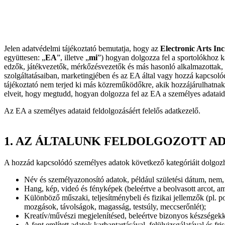
Jelen adatvédelmi tájékoztató bemutatja, hogy az
Electronic Arts Inc
együttesen: „
EA
”, illetve „
mi
”) hogyan dolgozza fel a sportolókhoz k
edzők, játékvezetők, mérkőzésvezetők és más hasonló alkalmazottak, il
szolgáltatásaiban, marketingjében és az EA által vagy hozzá kapcsol
tájékoztató nem terjed ki más közreműködőkre, akik hozzájárulhatnak
elveit, hogy megtudd, hogyan dolgozza fel az EA a személyes adatai
Az EA a személyes adataid feldolgozásáért felelős adatkezelő.
1. AZ ÁLTALUNK FELDOLGOZOTT A
A hozzád kapcsolódó személyes adatok következő kategóriáit dolgozha
Név és személyazonosító adatok, például születési dátum, nem, 
Hang, kép, videó és fényképek (beleértve a beolvasott arcot, 
Különböző műszaki, teljesítménybeli és fizikai jellemzők (pl. p
mozgások, távolságok, magasság, testsúly, meccserőnlét);
Kreatív/művészi megjelenítésed, beleértve bizonyos készségekke
A fent említett adatok karbantartásával, felülvizsgálatával és fr