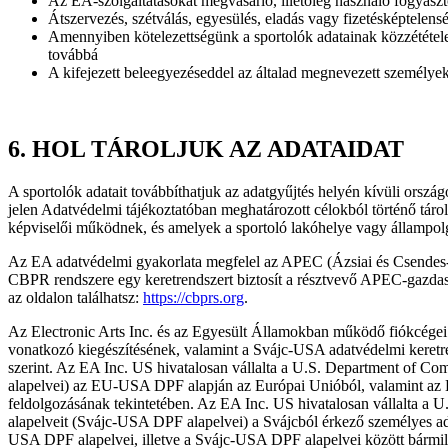
Az EA-szolgáltatásokat megvásárló, illetőleg használó fogyasz
Átszervezés, szétválás, egyesülés, eladás vagy fizetésképtelensé
Amennyiben kötelezettségünk a sportolók adatainak közzététel
továbbá
A kifejezett beleegyezéseddel az általad megnevezett személyek
6.
HOL TÁROLJUK AZ ADATAIDAT
A sportolók adatait továbbíthatjuk az adatgyűjtés helyén kívüli orszá
jelen Adatvédelmi tájékoztatóban meghatározott célokból történő táro
képviselői működnek, és amelyek a sportoló lakóhelye vagy állampolgár
Az EA adatvédelmi gyakorlata megfelel az APEC (Ázsiai és Csendes
CBPR rendszere egy keretrendszert biztosít a résztvevő APEC-gazdas
az oldalon találhatsz:
https://cbprs.org
.
Az Electronic Arts Inc. és az Egyesült Államokban működő fiókcé
vonatkozó kiegészítésének, valamint a Svájc-USA adatvédelmi kere
szerint. Az EA Inc. US hivatalosan vállalta a U.S. Department of 
alapelvei) az EU-USA DPF alapján az Európai Unióból, valamint az E
feldolgozásának tekintetében. Az EA Inc. US hivatalosan vállalta a
alapelveit (Svájc-USA DPF alapelvei) a Svájcból érkező személyes ad
USA DPF alapelvei, illetve a Svájc-USA DPF alapelvei között bármily