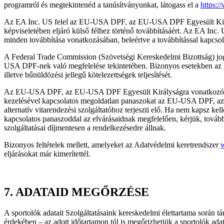
programról és megtekintenéd a tanúsítványunkat, látogass el a
https:
Az EA Inc. US felel az EU-USA DPF, az EU-USA DPF Egyesült Király
képviseletében eljáró külső félhez történő továbbításáért. Az EA I
minden továbbítása vonatkozásában, beleértve a továbbítással kapcsol
A Federal Trade Commission (Szövetségi Kereskedelmi Bizottság) j
USA DPF-nek való megfelelése tekintetében. Bizonyos esetekben az E
illetve bűnüldözési jellegű kötelezettségek teljesítését.
Az EU-USA DPF, az EU-USA DPF Egyesült Királyságra vonatkozó kieg
kezelésével kapcsolatos megoldatlan panaszokat az EU-USA DPF, a
alternatív vitarendezési szolgáltatóhoz terjeszti elő. Ha nem kapsz 
kapcsolatos panaszoddal az elvárásaidnak megfelelően, kérjük, tovább
szolgáltatásai díjmentesen a rendelkezésedre állnak.
Bizonyos feltételek mellett, amelyeket az Adatvédelmi keretrendszer
eljárásokat már kimerítettél.
7.
ADATAID MEGŐRZÉSE
A sportolók adatait Szolgáltatásaink kereskedelmi élettartama során 
érdekében – az adott időtartamon túl is megőrizhetjük a sportolók a