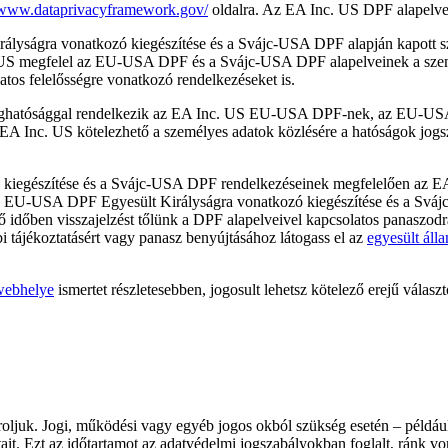
//www.dataprivacyframework.gov/
oldalra. Az EA Inc. US DPF alapelvek
ságra vonatkozó kiegészítése és a Svájc-USA DPF alapján kapott szem
nc. US megfelel az EU-USA DPF és a Svájc-USA DPF alapelveinek a szem
atos felelősségre vonatkozó rendelkezéseket is.
oghatósággal rendelkezik az EA Inc. US EU-USA DPF-nek, az EU-USA 
A Inc. US kötelezhető a személyes adatok közlésére a hatóságok jogsze
észítése és a Svájc-USA DPF rendelkezéseinek megfelelően az EA Inc
z EU-USA DPF Egyesült Királyságra vonatkozó kiegészítése és a Sváj
kellő időben visszajelzést tőlünk a DPF alapelveivel kapcsolatos panasz
i tájékoztatásért vagy panasz benyújtásához látogass el az
egyesült áll
webhelye
ismertet részletesebben, jogosult lehetsz kötelező erejű válas
tároljuk. Jogi, működési vagy egyéb jogos okból szükség esetén – példá
datait. Ezt az időtartamot az adatvédelmi jogszabályokban foglalt, rán