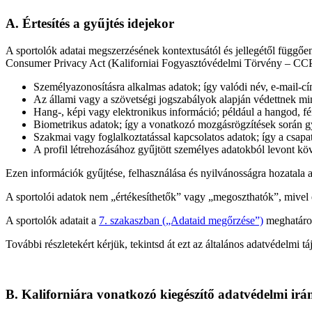
A. Értesítés a gyűjtés idejekor
A sportolók adatai megszerzésének kontextusától és jellegétől függőe
Consumer Privacy Act (Kaliforniai Fogyasztóvédelmi Törvény – CCP
Személyazonosításra alkalmas adatok; így valódi név, e-mail-cí
Az állami vagy a szövetségi jogszabályok alapján védettnek mi
Hang-, képi vagy elektronikus információ; például a hangod, fé
Biometrikus adatok; így a vonatkozó mozgásrögzítések során gy
Szakmai vagy foglalkoztatással kapcsolatos adatok; így a csapat
A profil létrehozásához gyűjtött személyes adatokból levont kö
Ezen információk gyűjtése, felhasználása és nyilvánosságra hozatala 
A sportolói adatok nem „értékesíthetők” vagy „megoszthatók”, mivel 
A sportolók adatait a
7. szakaszban („Adataid megőrzése”)
meghatároz
További részletekért kérjük, tekintsd át ezt az általános adatvédelmi tá
B. Kaliforniára vonatkozó kiegészítő adatvédelmi irá