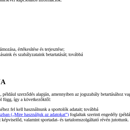
ámozása, értékesítése és terjesztése;
saink és szabályzataink betartatását; továbbá
JA
, például szerződés alapján, amennyiben az jogszabály betartásához vag
l függ, így a következőktől:
séhez fel kell használnunk a sportolók adatait; továbbá
szban („Mire használjuk az adatokat”)
foglaltak szerinti engedély (pél
épviselőd, valamint sportadat- és tartalomszolgáltató révén jutottunk.