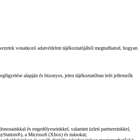
ervezetek vonatkozó adatvédelmi tájékoztatójából megtudhatod, hogyan
gfigyelése alapján és bizonyos, jelen tájékoztatóban leírt jellemzők
jdonosainkkal és engedélyeseinkkel, valamint üzleti partnereinkkel,
layStation®), a Microsoft (Xbox) és másokat;