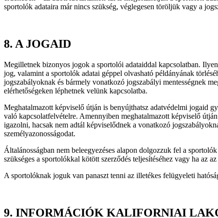
sportolók adataira már nincs szükség, véglegesen töröljük vagy a jo
8.
A JOGAID
Megilletnek bizonyos jogok a sportolói adataiddal kapcsolatban. Ilyen
jog, valamint a sportolók adatai géppel olvasható példányának törlés
jogszabályoknak és bármely vonatkozó jogszabályi mentességnek megf
elérhetőségeken léphetnek velünk kapcsolatba.
Meghatalmazott képviselő útján is benyújthatsz adatvédelmi jogaid g
való kapcsolatfelvételre. Amennyiben meghatalmazott képviselő útján
igazolni, hacsak nem adtál képviselődnek a vonatkozó jogszabályokn
személyazonosságodat.
Általánosságban nem beleegyezéses alapon dolgozzuk fel a sportolók 
szükséges a sportolókkal kötött szerződés teljesítéséhez vagy ha az 
A sportolóknak joguk van panaszt tenni az illetékes felügyeleti hatósá
9.
INFORMÁCIÓK KALIFORNIAI LA