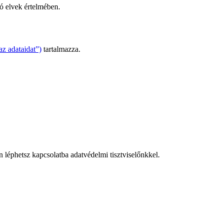
tó elvek értelmében.
az adataidat”)
tartalmazza.
 léphetsz kapcsolatba adatvédelmi tisztviselőnkkel.