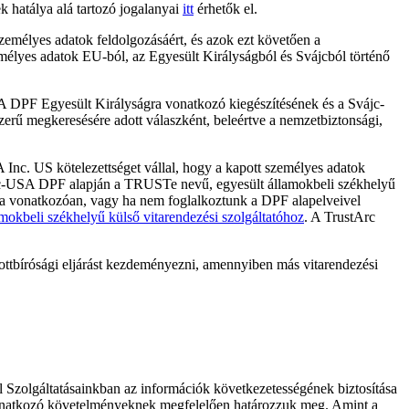
 hatálya alá tartozó jogalanyai
itt
érhetők el.
élyes adatok feldolgozásáért, és azok ezt követően a
élyes adatok EU-ból, az Egyesült Királyságból és Svájcból történő
DPF Egyesült Királyságra vonatkozó kiegészítésének és a Svájc-
rű megkeresésére adott válaszként, beleértve a nemzetbiztonsági,
. US kötelezettséget vállal, hogy a kapott személyes adatok
c-USA DPF alapján a TRUSTe nevű, egyesült államokbeli székhelyű
odra vonatkozóan, vagy ha nem foglalkoztunk a DPF alapelveivel
amokbeli székhelyű külső vitarendezési szolgáltatóhoz
. A TrustArc
ztottbírósági eljárást kezdeményezni, amennyiben más vitarendezési
ul Szolgáltatásainkban az információk következetességének biztosítása
k vonatkozó követelményeknek megfelelően határozzuk meg. Amint a