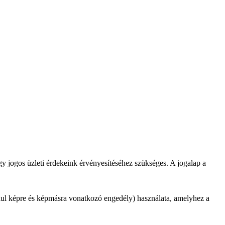
y jogos üzleti érdekeink érvényesítéséhez szükséges. A jogalap a
dául képre és képmásra vonatkozó engedély) használata, amelyhez a