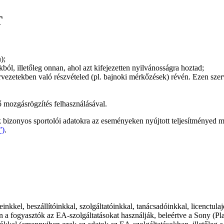
T
);
ól, illetőleg onnan, ahol azt kifejezetten nyilvánosságra hoztad;
rvezetekben való részvételed (pl. bajnoki mérkőzések) révén. Ezen sz
 mozgásrögzítés felhasználásával.
k bizonyos sportolói adatokra az eseményeken nyújtott teljesítményed me
”)
.
inkkel, beszállítóinkkal, szolgáltatóinkkal, tanácsadóinkkal, licenctula
en a fogyasztók az EA-szolgáltatásokat használják, beleértve a Sony (P