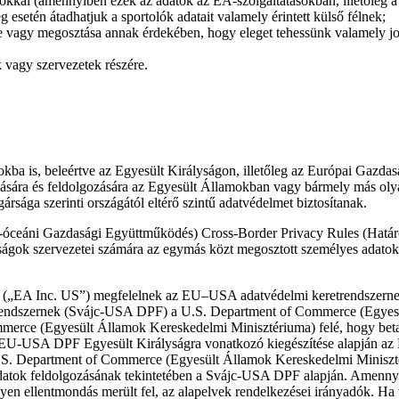
tókkal (amennyiben ezek az adatok az EA-szolgáltatásokban, illetőleg 
g esetén átadhatjuk a sportolók adatait valamely érintett külső félnek;
e vagy megosztása annak érdekében, hogy eleget tehessünk valamely jo
 vagy szervezetek részére.
gokba is, beleértve az Egyesült Királyságon, illetőleg az Európai Gazda
lására és feldolgozására az Egyesült Államokban vagy bármely más olyan
sága szerinti országától eltérő szintű adatvédelmet biztosítanak.
-óceáni Gazdasági Együttműködés) Cross-Border Privacy Rules (Hatá
ágok szervezetei számára az egymás közt megosztott személyes adatok
gei („EA Inc. US”) megfelelnek az EU–USA adatvédelmi keretrendsz
trendszernek (Svájc-USA DPF) a U.S. Department of Commerce (Egyesü
Commerce (Egyesült Államok Kereskedelmi Minisztériuma) felé, hogy b
U-USA DPF Egyesült Királyságra vonatkozó kiegészítése alapján az Eg
 U.S. Department of Commerce (Egyesült Államok Kereskedelmi Miniszté
atok feldolgozásának tekintetében a Svájc-USA DPF alapján. Amennyibe
en ellentmondás merült fel, az alapelvek rendelkezései irányadók. Ha