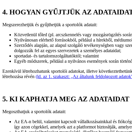
4.
HOGYAN GYŰJTJÜK AZ ADATAIDA
Megszerezhetjük és gyűjthetjük a sportolók adatait:
Közvetlenül tőled (pl. arcszkennelés vagy mozgásrögzítés során
Nyilvánosan elérhető forrásokból, például a hírekből, médiumokb
Szerződés alapján, az alapul szolgáló tevékenységben vagy sze
dolgozzák fel az egyes szervezetek a személyes adataidat;
sportadat- és tartalomszolgáltatóktól; valamint
Egyéb módszerek, például a nyilvános események során történő
Ezenkívül létrehozhatunk sportolói adatokat, illetve következtethetün
létrehozása révén
(ld. az 1. szakaszt: „Az általunk feldolgozott adatok
5.
KI KAPHATJA MEG AZ ADATAIDAT
Megoszthatjuk a sportolók adatait:
Az EA-n belül, valamint kapcsolt vállalkozásainkkal és fiókcége
így azon cégekkel, amelyek azt a platformot biztosítják, amely