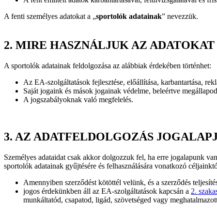
A fenti személyes adatokat a „
sportolók adatainak
” nevezzük.
2.
MIRE HASZNÁLJUK AZ ADATOKAT
A sportolók adatainak feldolgozása az alábbiak érdekében történhet:
Az EA-szolgáltatások fejlesztése, előállítása, karbantartása, rekl
Saját jogaink és mások jogainak védelme, beleértve megállapodá
A jogszabályoknak való megfelelés.
3.
AZ ADATFELDOLGOZÁS JOGALAP
Személyes adataidat csak akkor dolgozzuk fel, ha erre jogalapunk van
sportolók adatainak gyűjtésére és felhasználására vonatkozó céljainktó
Amennyiben szerződést kötöttél velünk, és a szerződés teljesíté
jogos érdekünkben áll az EA-szolgáltatások kapcsán a
2. szaka
munkáltatód, csapatod, ligád, szövetséged vagy meghatalmazott k