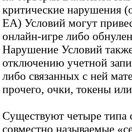
критические нарушения (
EA) Условий могут приве
онлайн-игре либо обнулен
Нарушение Условий также
отключению учетной запис
либо связанных с ней мат
прочего, очки, токены ил
Существуют четыре типа се
совместно называемые «сер