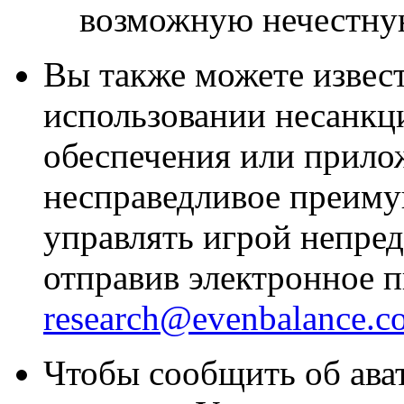
возможную нечестную
Вы также можете извест
использовании несанкц
обеспечения или прило
несправедливое преиму
управлять игрой непре
отправив электронное п
research@evenbalance.c
Чтобы сообщить об ават