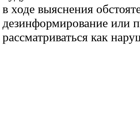
в ходе выяснения обстоят
дезинформирование или п
рассматриваться как нару