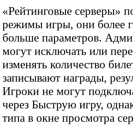
«Рейтинговые серверы» 
режимы игры, они более г
больше параметров. Адми
могут исключать или пере
изменять количество биле
записывают награды, резу
Игроки не могут подключ
через Быструю игру, одна
типа в окне просмотра сер