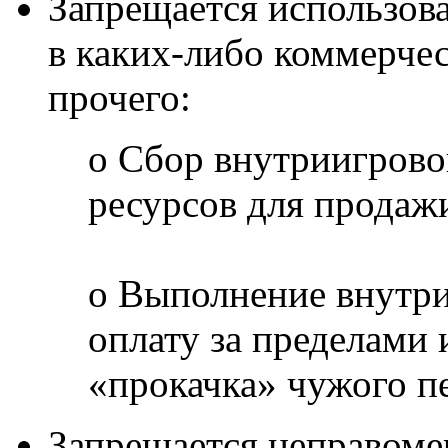
Запрещается использоват
в каких-либо коммерче
прочего:
o Сбор внутриигрово
ресурсов для продажи
o Выполнение внутри
оплату за пределами 
«прокачка» чужого пе
Запрещается неправоме