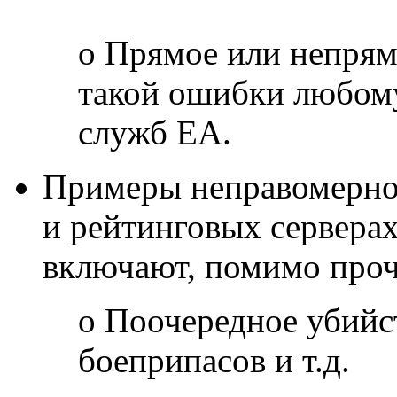
o Прямое или непрям
такой ошибки любому
служб EA.
Примеры неправомерно
и рейтинговых серверах
включают, помимо про
o Поочередное убийс
боеприпасов и т.д.