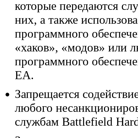
которые передаются сл
них, а также использов
программного обеспечен
«хаков», «модов» или л
программного обеспече
EA.
Запрещается содействие
любого несанкциониро
службам Battlefield Hard